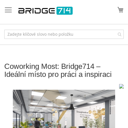
Přejít
na
Můj
obsah
Coworking Most: Bridge714 –
Ideální místo pro práci a inspiraci