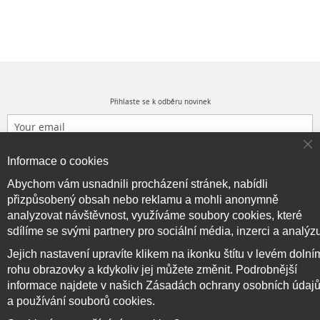
Přihlaste se k odběru novinek
Cl
Přihlásit odběr
Informace o cookies
Co
Ba
Abychom vám usnadnili procházení stránek, nabídli
přizpůsobený obsah nebo reklamu a mohli anonymně
analyzovat návštěvnost, využíváme soubory cookies, které
Copyright © 2017–2026
BRIDGE714
, Všechna práva
sdílíme se svými partnery pro sociální média, inzerci a analýz
vyhrazena.
Jejich nastavení upravíte klikem na ikonku štítu v levém dolní
rohu obrazovky a kdykoliv jej můžete změnit. Podrobnější
informace najdete v našich Zásadách ochrany osobních údaj
a používání souborů cookies.