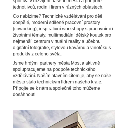
spočívá v rozvíjení našeho města a podporě
jednotlivců, rodin i firem v různých oblastech.
Co nabízíme? Technické vzdělávání pro děti i
dospělé, moderní sdílené pracovní prostory
(coworking), inspirativní workshopy s pracovními i
životními tématy, multimediální dětský koutek pro
nejmenší, centrum virtuální reality a učebnu
digitální fotografie, stylovou kavárnu a vinotéku s
produkty z celého světa.
Jsme hrdými partnery města Most a aktivně
spolupracujeme na podpoře technického
vzdělávání. Naším hlavním cílem je, aby se naše
město stalo technickým lídrem našeho kraje.
Připojte se k nám a společně toho můžeme
dosáhnout!