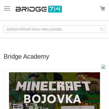
Přejít
na
Můj
obsah
Bridge Academy