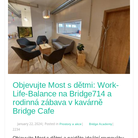
Objevujte Most s dětmi: Work-
Life-Balance na Bridge714 a
rodinná zábava v kavárně
Bridge Cafe
January 22, 2024| Posted in
|
|
Prostory a akce
Bridge Academy
2234