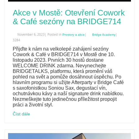
Akce v Mostě: Otevření Cowork
& Café sezóny na BRIDGE714
November 6, 2023| Posted in
|
|
Prostory a akce
Bridge Academy
3284
Přijďte k nám na velkolepé zahájení sezóny
Cowork & Café v BRIDGE714 v Mostě dne 10.
listopadu 2023. Prvních 30 hostů dostane
WELCOME DRINK zdarma. Nevynechejte
BRIDGETALKS, platformu, která promění váš
pohled na svět a pomůže dosáhnout úspěchu. Po
hlavním programu si užijte Afterparty v Bridge Café
s saxofonistkou Soniou Sax, degustací vín,
ochutnávkou kávy a naší signature drink nabídkou.
Nezmeškejte tuto jedinečnou příležitost propojit
práci a životní styl.
Číst dále