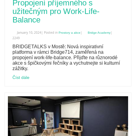
Propojení příjemného s
užitečným pro Work-Life-
Balance
January 10, 2024| Posted in
|
|
Prostory a akce
Bridge Academy
2249
BRIDGETALKS v Mostě: Nová inspirativní
platforma v rámci Bridge714, zaměřená na
propojení work-life-balance. Přijďte na různorodé
akce s špičkovými řečníky a vychutnejte si kulturní
zážitky.
Číst dále