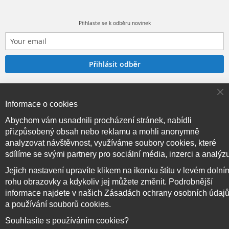
Přihlaste se k odběru novinek
Přihlásit odběr
Cl
Informace o cookies
Co
Ba
Copyright © 2017–2026
BRIDGE714
, Všechna práva
Abychom vám usnadnili procházení stránek, nabídli
vyhrazena.
přizpůsobený obsah nebo reklamu a mohli anonymně
analyzovat návštěvnost, využíváme soubory cookies, které
sdílíme se svými partnery pro sociální média, inzerci a analýz
Jejich nastavení upravíte klikem na ikonku štítu v levém dolní
rohu obrazovky a kdykoliv jej můžete změnit. Podrobnější
informace najdete v našich Zásadách ochrany osobních údaj
a používání souborů cookies.
Souhlasíte s používáním cookies?