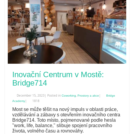
Inovační Centrum v Mostě:
Bridge714
December 15, 2023| Posted in
,
|
Coworking
Prostory a akce
Bridge
|
1818
Academy
Most se může těšit na nový impuls v oblasti práce,
vzdělávání a zábavy s otevřením inovačního centra
Bridge714. Toto místo, pojmenované podle hesla
"work, life, balance," slibuje spojení pracovního
života, volného času a rovnováhy.