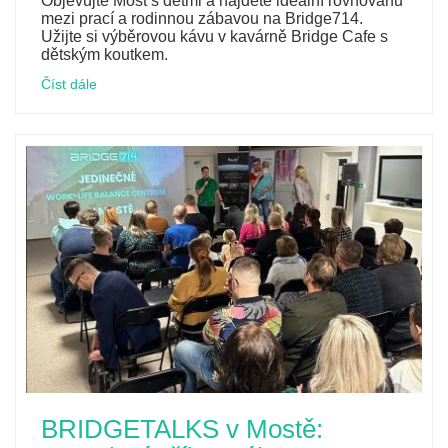
Objevujte Most s dětmi a najděte ideální rovnováhu
mezi prací a rodinnou zábavou na Bridge714.
Užijte si výběrovou kávu v kavárně Bridge Cafe s
dětským koutkem.
Číst dále
BRIDGETALKS v Mostě: