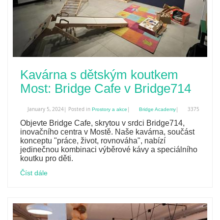
Kavárna s dětským koutkem
Most: Bridge Cafe v Bridge714
January 5, 2024| Posted in
|
|
3375
Prostory a akce
Bridge Academy
Objevte Bridge Cafe, skrytou v srdci Bridge714,
inovačního centra v Mostě. Naše kavárna, součást
konceptu "práce, život, rovnováha", nabízí
jedinečnou kombinaci výběrové kávy a speciálního
koutku pro děti.
Číst dále