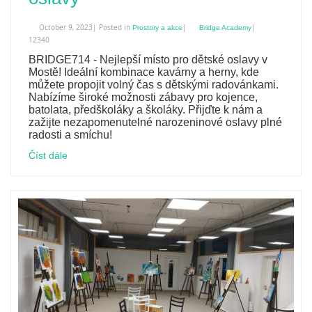
October 9, 2023| Posted in
|
|
Prostory a akce
Bridge Academy
12340
BRIDGE714 - Nejlepší místo pro dětské oslavy v
Mostě! Ideální kombinace kavárny a herny, kde
můžete propojit volný čas s dětskými radovánkami.
Nabízíme široké možnosti zábavy pro kojence,
batolata, předškoláky a školáky. Přijďte k nám a
zažijte nezapomenutelné narozeninové oslavy plné
radosti a smíchu!
Číst dále