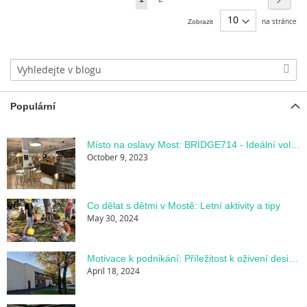
si
na stránce
Zobrazit
prohlížíte
stránku
Populární
Místo na oslavy Most: BRIDGE714 - Ideální volnočasový prostor pro dětské oslavy
October 9, 2023
Co dělat s dětmi v Mostě: Letní aktivity a tipy
May 30, 2024
Motivace k podnikání: Příležitost k oživení designové kavárny Bridge Café and Wine v Mostě
April 18, 2024