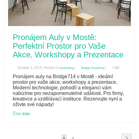
Pronájem Auly v Mostě:
Perfektní Prostor pro Vaše
Akce, Workshopy a Prezentace
October 3, 2023| Posted in
|
|
1386
Coworking
Bridge Academy
Pronájem auly na Bridge714 v Mostě - ideální
prostor pro vaše akce, workshopy a prezentace.
Moderní technologie, pohodlí a eleganci vám
nabízíme pro nezapomenutelné události. Pro firmy,
kreativce a vzdělávací instituce. Rezervujte nyní a
oživte své nápady!
Číst dále
Stránka
Strán
Násle
Právě
Stránka
1
2