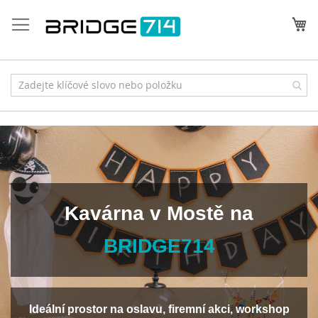
Přejít
na
Můj
obsah
Kavárna v Mostě na
BRIDGE714
Ideální prostor na oslavu, firemní akci, workshop