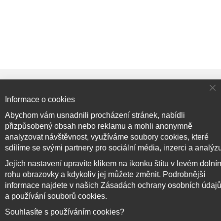
Cl
Přihlaste se k odběru novinek
Informace o cookies
Co
Ba
Abychom vám usnadnili procházení stránek, nabídli
přizpůsobený obsah nebo reklamu a mohli anonymně
Přihlásit odběr
analyzovat návštěvnost, využíváme soubory cookies, které
sdílíme se svými partnery pro sociální média, inzerci a analýz
Jejich nastavení upravíte klikem na ikonku štítu v levém dolní
rohu obrazovky a kdykoliv jej můžete změnit. Podrobnější
Copyright © 2017–2026
BRIDGE714
, Všechna práva
informace najdete v našich Zásadách ochrany osobních údaj
vyhrazena.
a používání souborů cookies.
Souhlasíte s používáním cookies?