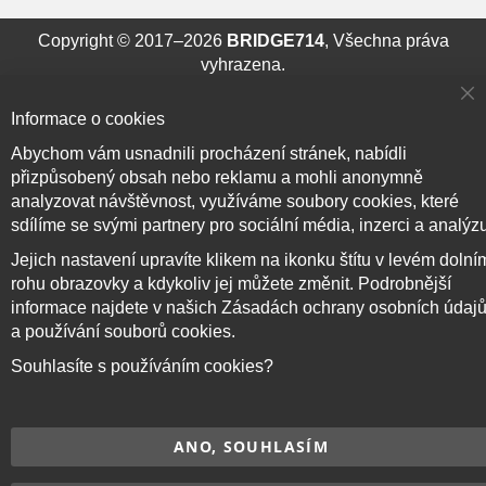
Copyright © 2017–2026
BRIDGE714
, Všechna práva
vyhrazena.
Cl
Informace o cookies
Co
Ba
Abychom vám usnadnili procházení stránek, nabídli
přizpůsobený obsah nebo reklamu a mohli anonymně
analyzovat návštěvnost, využíváme soubory cookies, které
sdílíme se svými partnery pro sociální média, inzerci a analýz
Jejich nastavení upravíte klikem na ikonku štítu v levém dolní
rohu obrazovky a kdykoliv jej můžete změnit. Podrobnější
informace najdete v našich Zásadách ochrany osobních údaj
a používání souborů cookies.
Souhlasíte s používáním cookies?
ANO, SOUHLASÍM