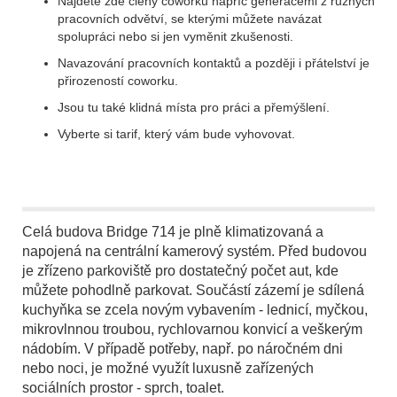
Najdete zde členy coworku napříč generacemi z různých
pracovních odvětví, se kterými můžete navázat
spolupráci nebo si jen vyměnit zkušenosti.
Navazování pracovních kontaktů a později i přátelství je
přirozeností coworku.
Jsou tu také klidná místa pro práci a přemýšlení.
Vyberte si tarif, který vám bude vyhovovat.
Celá budova Bridge 714 je plně klimatizovaná a
napojená na centrální kamerový systém. Před budovou
je zřízeno parkoviště pro dostatečný počet aut, kde
můžete pohodlně parkovat. Součástí zázemí je sdílená
kuchyňka se zcela novým vybavením - lednicí, myčkou,
mikrovlnnou troubou, rychlovarnou konvicí a veškerým
nádobím. V případě potřeby, např. po náročném dni
nebo noci, je možné využít luxusně zařízených
sociálních prostor - sprch, toalet.