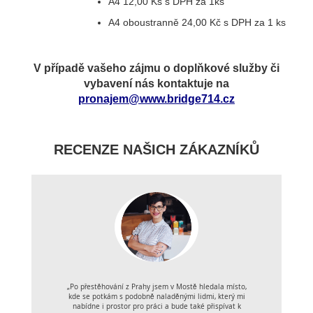
A4 12,00 Kš s DPH za 1ks
A4 oboustranně 24,00 Kč s DPH za 1 ks
V případě vašeho zájmu o doplňkové služby či
vybavení nás kontaktuje na
pronajem@www.bridge714.cz
RECENZE NAŠICH ZÁKAZNÍKŮ
„Po přestěhování z Prahy jsem v Mostě hledala místo,
kde se potkám s podobně naladěnými lidmi, který mi
nabídne i prostor pro práci a bude také přispívat k