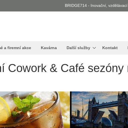
BRIDGE714 - Inovační, vzdělávací 
é a firemní akce
Kavárna
Další služby
Kontakt
ení Cowork & Café sezón