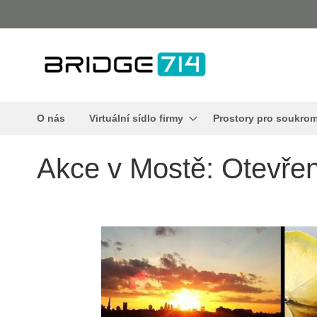
Přejít
na
obsah
O nás
Virtuální sídlo firmy
Prostory pro soukrom
Akce v Mostě: Otevř