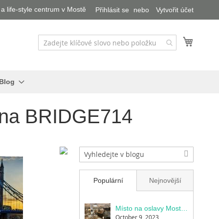
a life-style centrum v Mostě
Přihlásit se
Vytvořit účet
Můj košík
Blog
y na BRIDGE714
Populární
Nejnovější
Místo na oslavy Most: BRIDGE714 - Ideální volnočasový prostor pro dětské oslavy
October 9, 2023