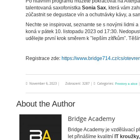
Po hlavním programu můžete pokračovat na Afterpar
talentovaná saxofonistka
Sonia
Sax
, která vám zah
zúčastnit se degustace vín a ochutnávky kávy, a s
Nechte se inspirovat, seznamte se s novými lidmi 
koná v pátek 10. listopadu 2023 od 17:30. Nedopusť
udělejte první krok směrem k "lepším zítřkům". Těší
Registrace zde:
https://www.bridge714.cz/cs/otevre
November 6, 2023
|
Zobrazení: 3287
|
Categories:
Prostory a akce
About the Author
Bridge Academy
Bridge Academy je vzdělávací plat
let přinášíme kvalitní
IT kroužky