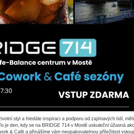
votní styl a hledáte inspiraci a podporu od zajímavých lidí, měli
To je den, kdy se na BRIDGE 714 v Mostě uskuteční úžasná akce
ork & Café a přinášíme vám neopakovatelnou příležitost vstoup