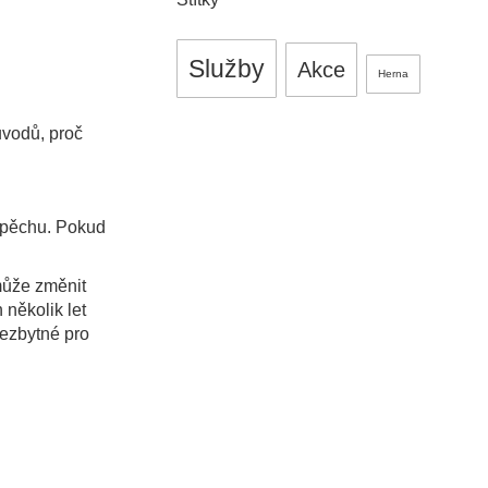
Služby
Akce
Herna
vodů, proč
spěchu. Pokud
může změnit
 několik let
nezbytné pro