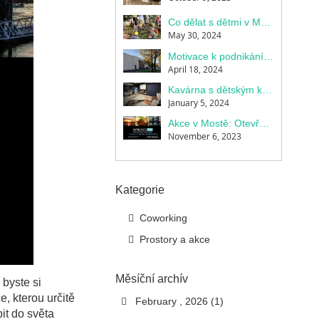
Co dělat s dětmi v Mostě: Letní aktivity a tipy
May 30, 2024
Motivace k podnikání: Příležitost k oživení designové kavárny Bridge Café and Wine v Mostě
April 18, 2024
Kavárna s dětským koutkem Most: Bridge Cafe v Bridge714
January 5, 2024
Akce v Mostě: Otevření Cowork & Café sezóny na BRIDGE714
November 6, 2023
Kategorie
Coworking
Prostory a akce
Měsíční archív
 byste si
, kterou určitě
February , 2026 (1)
it do světa