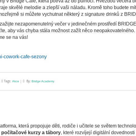
ty v Bridge Café, která potrvá až do půlnoci. Hvězdou večera 
raje skvělé melodie a zlepší vaši náladu. Kromě toho budete mí
amozřejmě si můžete vychutnat některý z signature drinků z BRI
a zažijte nezapomenutelný večer v jedinečném prostředí BRIDG
te, aby vás chyba stála možnost zažít něco neopakovatelného. 
me se na vás!
ni-cowork-cafe-sezony
|
Tags:
|
By:
Akce
Bridge Academy
forma, která propojuje děti, rodiče i učitele se světem technolog
, počítačové kurzy a tábory
, které rozvíjejí digitální dovednos