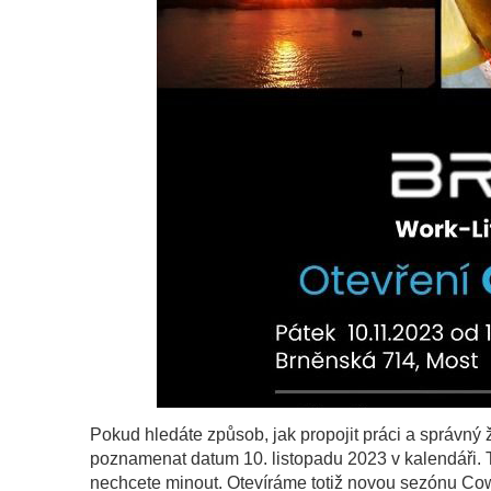
Pokud hledáte způsob, jak propojit práci a správný ži
poznamenat datum 10. listopadu 2023 v kalendáři. 
nechcete minout. Otevíráme totiž novou sezónu Cow