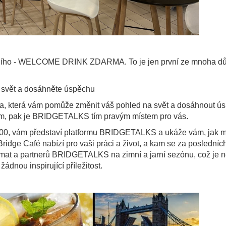
štního - WELCOME DRINK ZDARMA. To je jen první ze mnoha dů
svět a dosáhněte úspěchu
, která vám pomůže změnit váš pohled na svět a dosáhnout ú
idem, pak je BRIDGETALKS tím pravým místem pro vás.
00, vám představí platformu BRIDGETALKS a ukáže vám, jak 
dge Café nabízí pro vaši práci a život, a kam se za posledních
témat a partnerů BRIDGETALKS na zimní a jarní sezónu, což je 
žádnou inspirující příležitost.