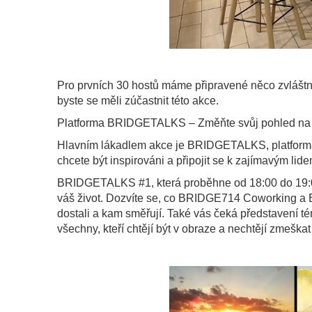
Pro prvních 30 hostů máme připravené něco zvlá
byste se měli zúčastnit této akce.
Platforma BRIDGETALKS – Změňte svůj pohled na 
Hlavním lákadlem akce je BRIDGETALKS, platforma
chcete být inspirováni a připojit se k zajímavým l
BRIDGETALKS #1, která proběhne od 18:00 do 19:
váš život. Dozvíte se, co BRIDGE714 Coworking a Bri
dostali a kam směřují. Také vás čeká představení 
všechny, kteří chtějí být v obraze a nechtějí zmeškat 