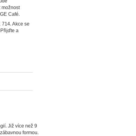
bude
t možnost
DGE Café.
E 714. Akce se
Přijďte a
ií. Již více než 9
ti zábavnou formou.