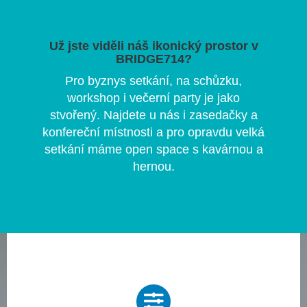
Už jste viděli náš ikonický prostor v
BRIDGE714?
Pro byznys setkání, na schůzku,
workshop i večerní party je jako
stvořený. Najdete u nás i zasedačky a
konfereční místnosti a pro opravdu velká
setkání máme open space s kavárnou a
hernou.