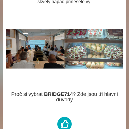
skvělý nápad přinesete vy!
Proč si vybrat
BRIDGE714
? Zde jsou tři hlavní
důvody