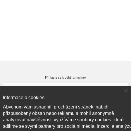
Přihlaste se k odběru novinek
Cl
Informace o cookies
Co
Přihlásit odběr
Ba
Abychom vám usnadnili procházení stránek, nabídli
přizpůsobený obsah nebo reklamu a mohli anonymně
analyzovat návštěvnost, využíváme soubory cookies, které
sdílíme se svými partnery pro sociální média, inzerci a analýz
Copyright © 2017–2026
BRIDGE714
, Všechna práva