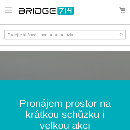
Přejít
na
Můj
obsah
Pronájem prostor na
krátkou schůzku i
velkou akci