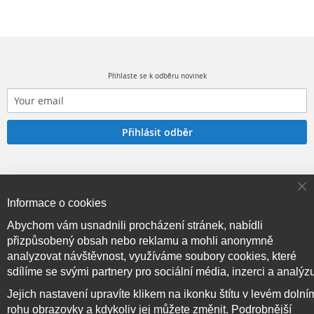
Přihlaste se k odběru novinek
Přihlásit odběr
Cl
Copyright © 2017–2026
BRIDGE714
, Všechna práva
Informace o cookies
Co
Ba
vyhrazena.
Abychom vám usnadnili procházení stránek, nabídli
přizpůsobený obsah nebo reklamu a mohli anonymně
analyzovat návštěvnost, využíváme soubory cookies, které
sdílíme se svými partnery pro sociální média, inzerci a analýz
Jejich nastavení upravíte klikem na ikonku štítu v levém dolní
rohu obrazovky a kdykoliv jej můžete změnit. Podrobnější