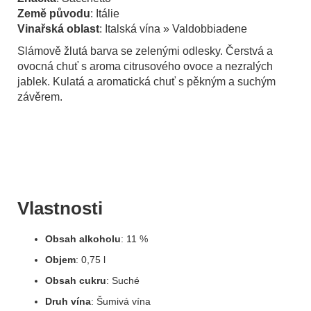
Země původu
: Itálie
Vinařská oblast
: Italská vína » Valdobbiadene
Slámově žlutá barva se zelenými odlesky. Čerstvá a
ovocná chuť s aroma citrusového ovoce a nezralých
jablek. Kulatá a aromatická chuť s pěkným a suchým
závěrem.
Vlastnosti
Obsah alkoholu
: 11 %
Objem
: 0,75 l
Obsah cukru
: Suché
Druh vína
: Šumivá vína