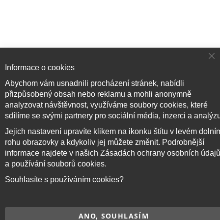
Cl
Informace o cookies
Co
Ba
Abychom vám usnadnili procházení stránek, nabídli
přizpůsobený obsah nebo reklamu a mohli anonymně
analyzovat návštěvnost, využíváme soubory cookies, které
Přihlaste se k odběru novinek
sdílíme se svými partnery pro sociální média, inzerci a analýz
Jejich nastavení upravíte klikem na ikonku štítu v levém dolní
rohu obrazovky a kdykoliv jej můžete změnit. Podrobnější
Přihlásit odběr
informace najdete v našich Zásadách ochrany osobních údaj
a používání souborů cookies.
Souhlasíte s používáním cookies?
Copyright © 2017–2026
BRIDGE714
, Všechna práva
vyhrazena.
ANO, SOUHLASÍM