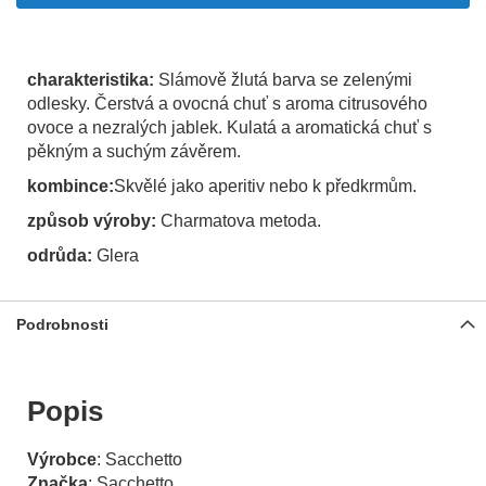
charakteristika:
Slámově žlutá barva se zelenými
odlesky. Čerstvá a ovocná chuť s aroma citrusového
ovoce a nezralých jablek. Kulatá a aromatická chuť s
pěkným a suchým závěrem.
kombince:
Skvělé jako aperitiv nebo k předkrmům.
způsob výroby:
Charmatova metoda.
odrůda:
Glera
Podrobnosti
Popis
Výrobce
: Sacchetto
Značka
: Sacchetto