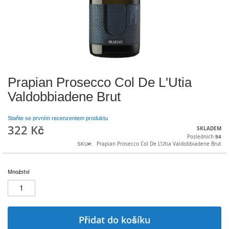
Prapian Prosecco Col De L'Utia
Přeskočit
na
Valdobbiadene Brut
začátek
galerie
s
obrázky
Staňte se prvním recenzentem produktu
322 Kč
SKLADEM
Posledních
94
Prapian Prosecco Col De L'Utia Valdobbiadene Brut
SKU
Množství
Přidat do košíku