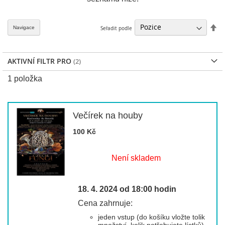
Nas
Navigace
Seřadit podle
se
AKTIVNÍ FILTR PRO
1
položka
Večírek na houby
100 Kč
Není skladem
18. 4. 2024 od 18:00 hodin
Cena zahrnuje:
jeden vstup (do košíku vložte tolik
množství, kolik potřebujete lístků)