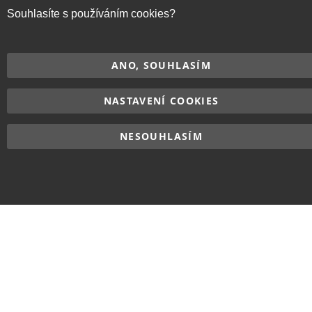
Souhlasíte s používáním cookies?
Copyright © 2017–2026
BRIDGE714
, Všechna práva
vyhrazena.
ANO, SOUHLASÍM
NASTAVENÍ COOKIES
NESOUHLASÍM