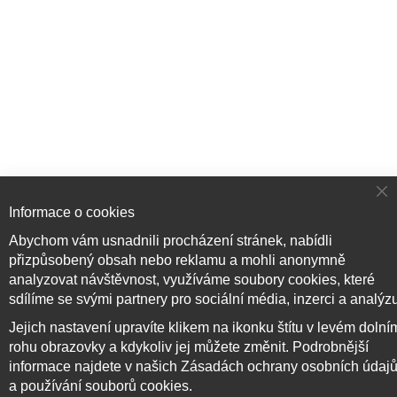
Cl
Informace o cookies
Co
Ba
Abychom vám usnadnili procházení stránek, nabídli
přizpůsobený obsah nebo reklamu a mohli anonymně
analyzovat návštěvnost, využíváme soubory cookies, které
Přihlaste se k odběru novinek
sdílíme se svými partnery pro sociální média, inzerci a analýz
Jejich nastavení upravíte klikem na ikonku štítu v levém dolní
rohu obrazovky a kdykoliv jej můžete změnit. Podrobnější
Přihlásit odběr
informace najdete v našich Zásadách ochrany osobních údaj
a používání souborů cookies.